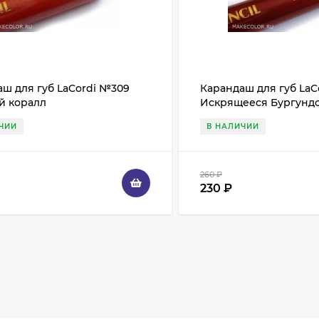
ш для губ LaCordi №309
Карандаш для губ LaC
й коралл
Искрящееся Бургунд
ЧИИ
В НАЛИЧИИ
260
₽
230
₽