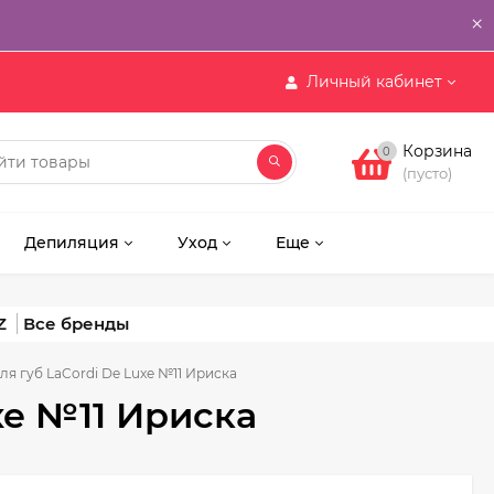
×
Личный кабинет
Корзина
0
(пусто)
Депиляция
Уход
Еще
Z
я губ LaCordi De Luxe №11 Ириска
xe №11 Ириска