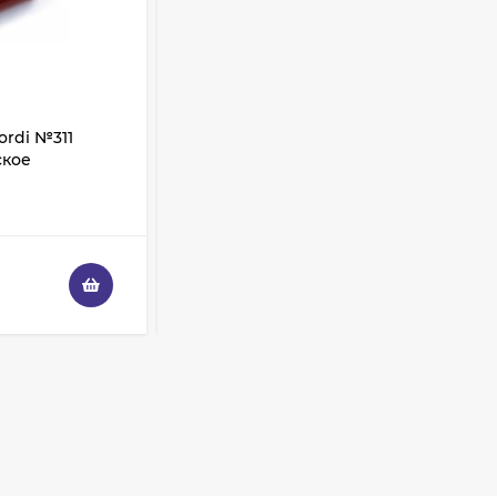
Shik 01 таклон,
имитация белки
3 325
₽
2 950
₽
ordi №311
Карандаш для губ LaCordi №313
Палетка теней
ское
Нежный коралл
ColourPop - Off
Melrose
3 228
₽
В НАЛИЧИИ
1 936
₽
260
₽
230
₽
Палетка теней
ColourPop - Lush Life
3 108
₽
1 864
₽
Палетка теней
ColourPop - So Very
Lovely