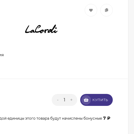
ия
Кисть из волоса пони
Валери-Д №8 со
скосом 8М-7240
350
₽
315
₽
-
+
КУПИТЬ
Кисть из волоса
енота Валери-Д №3К
веерная 3М-932К0
7
₽
дой единицы этого товара будут начислены бонусные
350
₽
315
₽