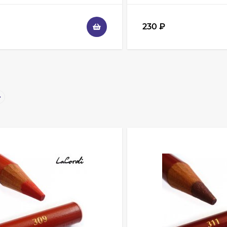
230
₽