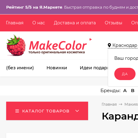
Рейтинг 5/5 на Я.Маркете
. Быстрая отправка по будням и дос
Главная
О нас
Доставка и оплата
Отзывы
Оп
Краснодар
Ваш горо
(без имени)
Новинки
Идеи подарков!
Ма
A
B
Главная
Макия
КАТАЛОГ ТОВАРОВ
Каранд