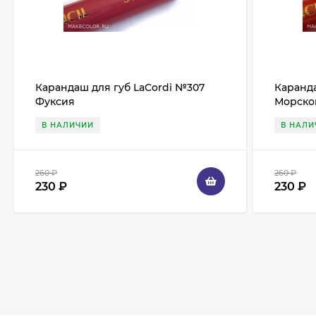
Карандаш для губ LaCordi №307
Каранда
Фуксия
Морско
В НАЛИЧИИ
В НАЛИ
260
₽
260
₽
230
₽
230
₽