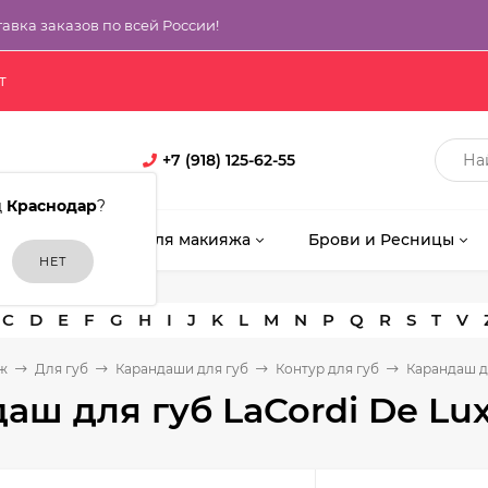
тавка заказов по всей России!
т
+7 (918) 125-62-55
д
Краснодар
?
кияж
Кисти для макияжа
Брови и Ресницы
C
D
E
F
G
H
I
J
K
L
M
N
P
Q
R
S
T
V
ж
Для губ
Карандаши для губ
Контур для губ
Карандаш дл
аш для губ LaCordi De Lu